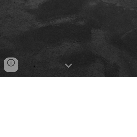
Ajudar a preservar e enaltecer o nosso património
cultural, a nossa mais profunda memória coletiva, aquilo
que muito nos define enquanto povo, constitui o
âmago do que nos anima e impele a agir. Pois, não é este
só um lugar.